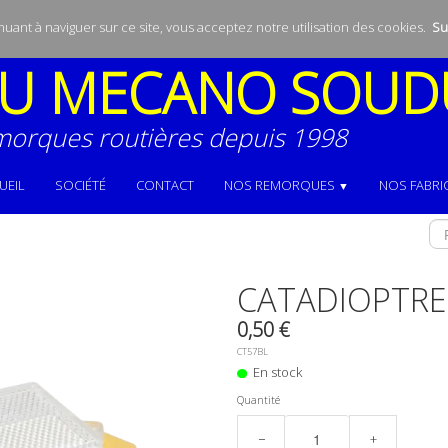
inuant à naviguer sur ce site, vous acceptez notre utilisation des cookies.
Sui
U
MECANO SOUD
morques routières depuis 1998
UEIL
SOCIÉTÉ
CONTACT
NOS REMORQUES
NOS FABRI
▼
CATADIOPTRE
0,50 €
CT57BL
En stock
Quantité
−
+