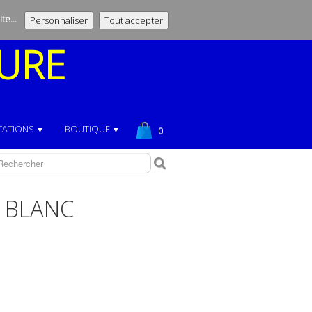
te...
Personnaliser
Tout accepter
URE
CATIONS
BOUTIQUE
▼
▼
0
 BLANC