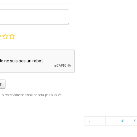
r
s. Votre adresse email ne sera pas publiée.
←
1
...
18
19