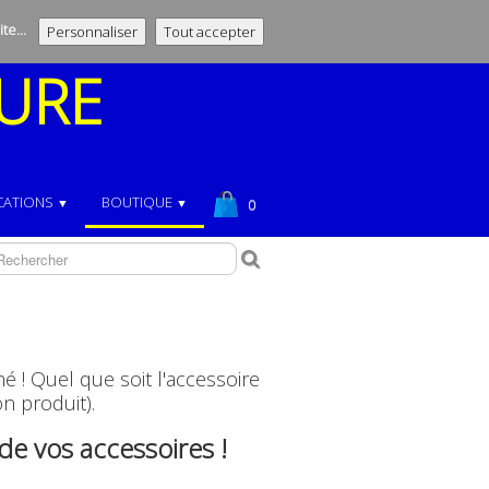
te...
Personnaliser
Tout accepter
URE
CATIONS
BOUTIQUE
▼
▼
0
! Quel que soit l'accessoire
n produit).
 de vos accessoires !