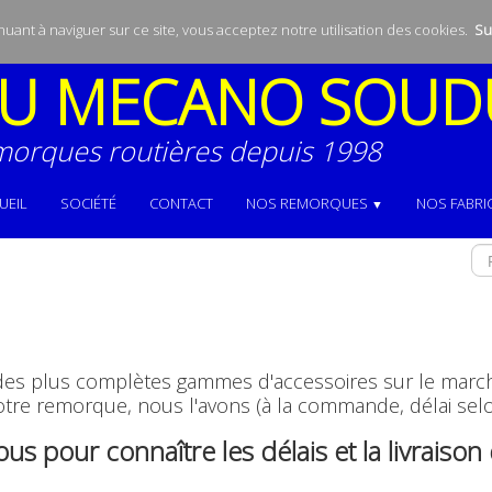
inuant à naviguer sur ce site, vous acceptez notre utilisation des cookies.
Sui
U
MECANO SOUD
morques routières depuis 1998
UEIL
SOCIÉTÉ
CONTACT
NOS REMORQUES
NOS FABRI
▼
 plus complètes gammes d'accessoires sur le marché 
re remorque, nous l'avons (à la commande, délai selo
s pour connaître les délais et la livraison