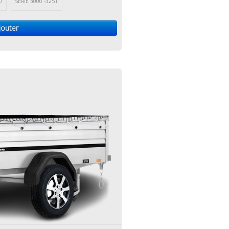
0
SERIE 3000 -3251
jouter