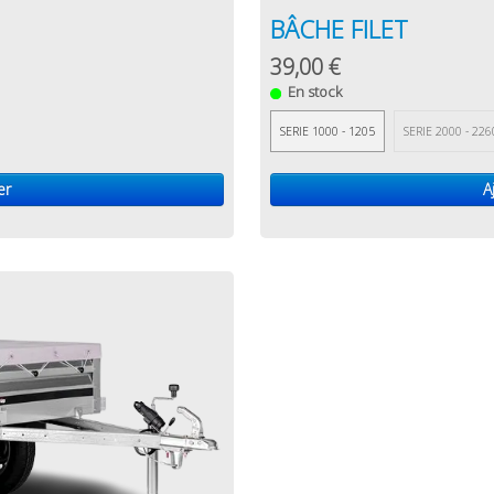
BÂCHE FILET
39,00 €
En stock
SERIE 1000 - 1205
SERIE 2000 - 226
er
A