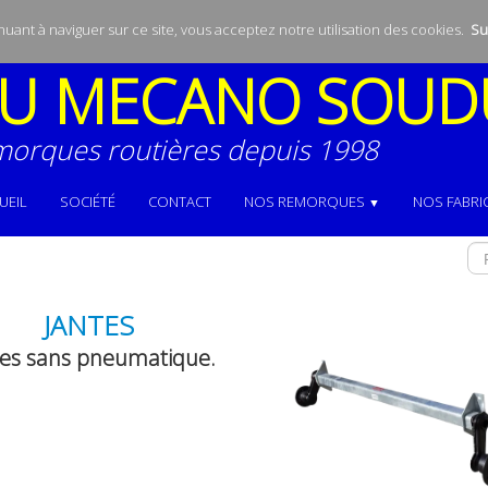
inuant à naviguer sur ce site, vous acceptez notre utilisation des cookies.
Sui
U
MECANO SOUD
morques routières depuis 1998
UEIL
SOCIÉTÉ
CONTACT
NOS REMORQUES
NOS FABRI
▼
JANTES
tes sans pneumatique.