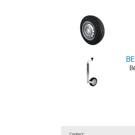
BÉ
Bé
Contact :