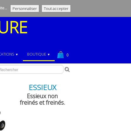
te...
Personnaliser
Tout accepter
URE
CATIONS
BOUTIQUE
▼
▼
0
ESSIEUX
Essieux non
freinés et freinés.