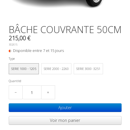
0
BÂCHE COUVRANTE 50CM
215,00 €
302615
Disponible entre 7 et 15 jours
Type
SERIE 1000 - 1205
SERIE 2000 - 2260
SERIE 3000 -3251
Quantité
−
+
Ajouter
Voir mon panier