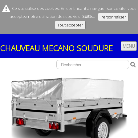
Ce site utilise des cookies. En continuant à naviguer sur ce site, vous
acceptez notre utilisation des cookies.
Suite...
Personnaliser
Tout accepter
CHAUVEAU
MECANO SOUDURE
MENU
ACCUEIL
SOCIÉTÉ
CONTACT
NOS REMORQUES
▼
NOS FABRICATIONS
▼
BOUTIQUE
▼