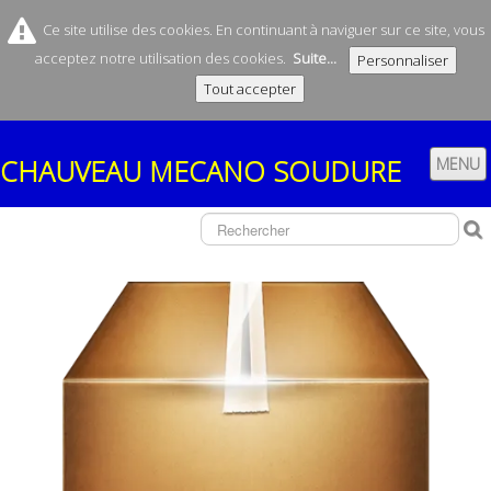
Ce site utilise des cookies. En continuant à naviguer sur ce site, vous
acceptez notre utilisation des cookies.
Suite...
Personnaliser
Tout accepter
CHAUVEAU
MECANO SOUDURE
MENU
ACCUEIL
SOCIÉTÉ
CONTACT
NOS REMORQUES
▼
NOS FABRICATIONS
▼
BOUTIQUE
▼