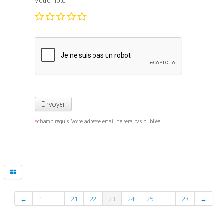
Votre note
Envoyer
*
champ requis. Votre adresse email ne sera pas publiée.
←
1
...
21
22
23
24
25
...
28
→