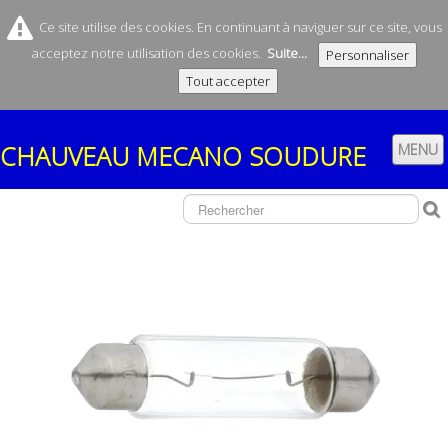
Ce site utilise des cookies. En continuant à naviguer sur ce site, vous
acceptez notre utilisation des cookies.
Suite...
Personnaliser
Tout accepter
CHAUVEAU
MECANO SOUDURE
MENU
ACCUEIL
SOCIÉTÉ
CONTACT
NOS REMORQUES
▼
NOS FABRICATIONS
▼
BOUTIQUE
▼