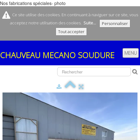
Nos fabrications spéciales- photo
Ce site utilise des cookies. En continuant à naviguer sur ce site, vous
acceptez notre utilisation des cookies.
Suite...
Personnaliser
Tout accepter
CHAUVEAU
MECANO SOUDURE
MENU
ACCUEIL
SOCIÉTÉ
CONTACT
NOS REMORQUES
▼
NOS FABRICATIONS
▼
BOUTIQUE
▼