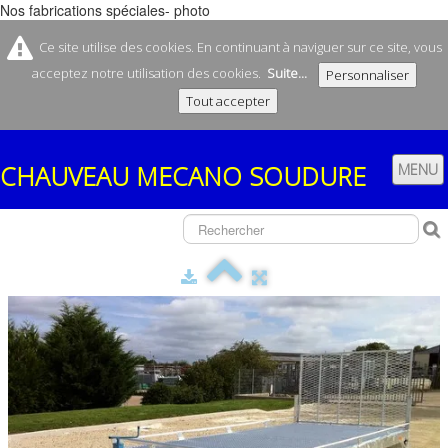
Nos fabrications spéciales- photo
Ce site utilise des cookies. En continuant à naviguer sur ce site, vous
acceptez notre utilisation des cookies.
Suite...
Personnaliser
Tout accepter
CHAUVEAU
MECANO SOUDURE
MENU
ACCUEIL
SOCIÉTÉ
CONTACT
NOS REMORQUES
▼
NOS FABRICATIONS
▼
BOUTIQUE
▼