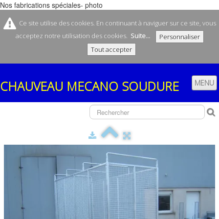
Nos fabrications spéciales- photo
Ce site utilise des cookies. En continuant à naviguer sur ce site, vous
acceptez notre utilisation des cookies.
Suite...
Personnaliser
Tout accepter
CHAUVEAU
MECANO SOUDURE
MENU
ACCUEIL
SOCIÉTÉ
CONTACT
NOS REMORQUES
▼
NOS FABRICATIONS
▼
BOUTIQUE
▼