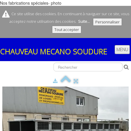
Nos fabrications spéciales- photo
Ce site utilise des cookies. En continuant à naviguer sur ce site, vous
acceptez notre utilisation des cookies.
Suite...
Personnaliser
Tout accepter
CHAUVEAU
MECANO SOUDURE
MENU
ACCUEIL
SOCIÉTÉ
CONTACT
NOS REMORQUES
▼
NOS FABRICATIONS
▼
BOUTIQUE
▼