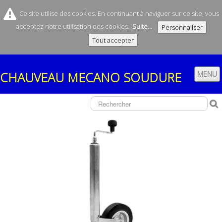
Ce site utilise des cookies. En continuant à naviguer sur ce site, vous
acceptez notre utilisation des cookies.
Suite...
Personnaliser
Tout accepter
CHAUVEAU
MECANO SOUDURE
MENU
ACCUEIL
SOCIÉTÉ
CONTACT
NOS REMORQUES
▼
NOS FABRICATIONS
▼
BOUTIQUE
▼